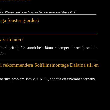
5
på solfilmsnamnet ovan för att se fler referenser med denna film!
ga fönster gjordes?
 resultatet?
har i princip försvunnit helt. Jämnare temperatur och ljuset inte
nde.
ni rekommendera Solfilmsmontage Dalarna till en
arlika problem som vi HADE, är detta ett suveränt alternativ.