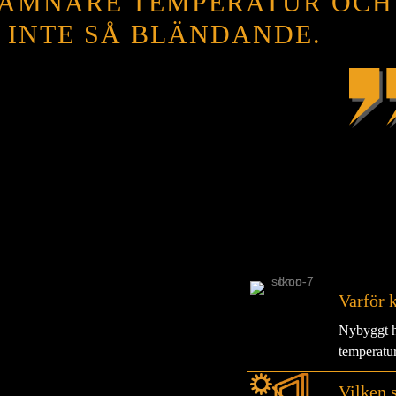
 JÄMNARE TEMPERATUR OCH
 INTE SÅ BLÄNDANDE.
Varför 
Nybyggt hu
temperatur
Vilken 