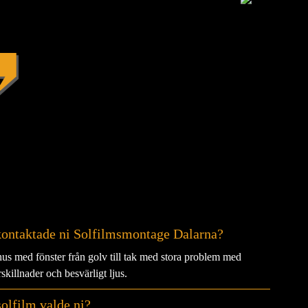
kontaktade ni Solfilmsmontage Dalarna?
s med fönster från golv till tak med stora problem med
skillnader och besvärligt ljus.
solfilm valde ni?