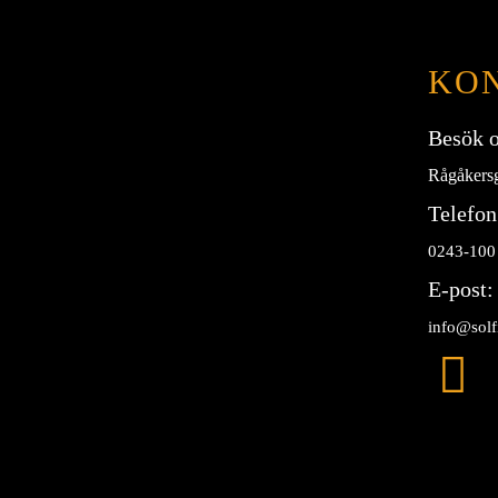
KO
Besök o
Rågåkers
Telefon
0243-100
E-post:
info@solf