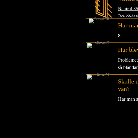
Neutral 3
Tips: Klicka 
Hur mån
8
Hur blev
Problemet 
så blända
Skulle 
vän?
Har man sn